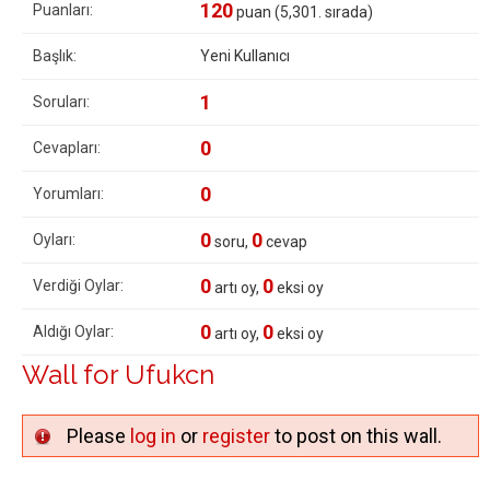
120
Puanları:
puan (
5,301
. sırada)
Başlık:
Yeni Kullanıcı
1
Soruları:
0
Cevapları:
0
Yorumları:
0
0
Oyları:
soru,
cevap
0
0
Verdiği Oylar:
artı oy,
eksi oy
0
0
Aldığı Oylar:
artı oy,
eksi oy
Wall for Ufukcn
Please
log in
or
register
to post on this wall.