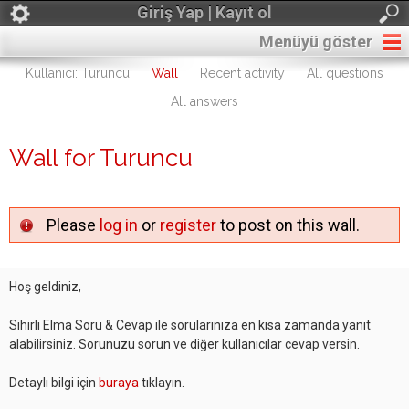
Giriş Yap | Kayıt ol
Menüyü göster
Kullanıcı: Turuncu
Wall
Recent activity
All questions
All answers
Wall for Turuncu
Please
log in
or
register
to post on this wall.
Hoş geldiniz,
Sihirli Elma Soru & Cevap ile sorularınıza en kısa zamanda yanıt
alabilirsiniz. Sorunuzu sorun ve diğer kullanıcılar cevap versin.
Detaylı bilgi için
buraya
tıklayın.