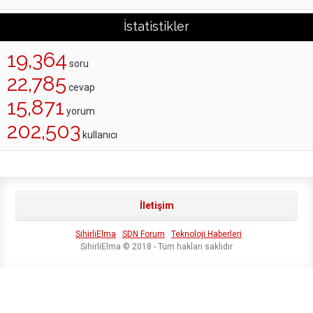
İstatistikler
19,364
soru
22,785
cevap
15,871
yorum
202,503
kullanıcı
İletişim
SihirliElma
SDN Forum
Teknoloji Haberleri
SihirliElma © 2018 - Tüm hakları saklıdır