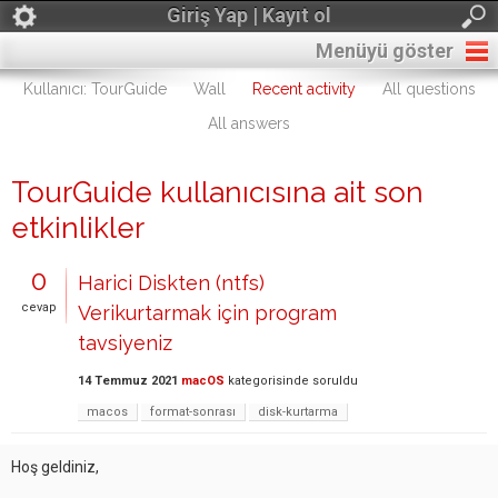
Giriş Yap | Kayıt ol
Menüyü göster
Kullanıcı: TourGuide
Wall
Recent activity
All questions
All answers
TourGuide kullanıcısına ait son
etkinlikler
0
Harici Diskten (ntfs)
cevap
Verikurtarmak için program
tavsiyeniz
14 Temmuz 2021
macOS
kategorisinde
soruldu
macos
format-sonrası
disk-kurtarma
Hoş geldiniz,