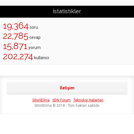
İstatistikler
19,364
soru
22,785
cevap
15,871
yorum
202,274
kullanıcı
İletişim
SihirliElma
SDN Forum
Teknoloji Haberleri
SihirliElma © 2018 - Tüm hakları saklıdır