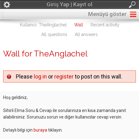
Giriş Yap | Kayıt ol
Menüyü göster
Kullanıcı: TheAnglachel
Wall
Recent activity
All questions
All answers
Wall for TheAnglachel
Please
log in
or
register
to post on this wall.
Hoş geldiniz,
Sihirli Elma Soru & Cevap ile sorularınıza en kısa zamanda yanıt
alabilirsiniz. Sorunuzu sorun ve diğer kullanıcılar cevap versin.
Detaylı bilgi için
buraya
tıklayın.