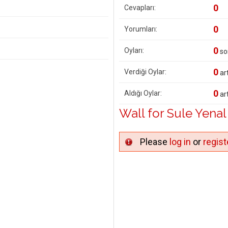
0
Cevapları:
0
Yorumları:
0
Oyları:
so
0
Verdiği Oylar:
art
0
Aldığı Oylar:
art
Wall for Sule Yenal
Please
log in
or
regist