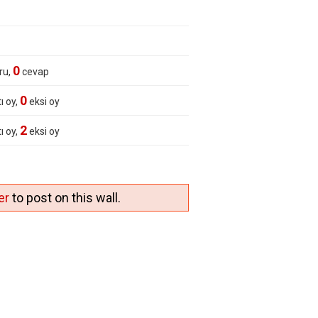
0
ru,
cevap
0
ı oy,
eksi oy
2
ı oy,
eksi oy
er
to post on this wall.