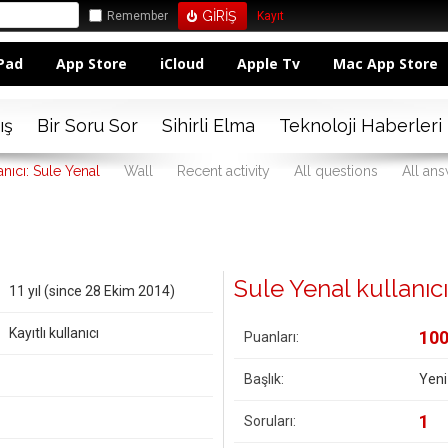
Remember
Kayıt
Pad
App Store
iCloud
Apple Tv
Mac App Store
ış
Bir Soru Sor
Sihirli Elma
Teknoloji Haberleri
anıcı: Sule Yenal
Wall
Recent activity
All questions
All an
Sule Yenal kullanıcıs
11 yıl (since 28 Ekim 2014)
Kayıtlı kullanıcı
10
Puanları:
Başlık:
Yeni
1
Soruları: