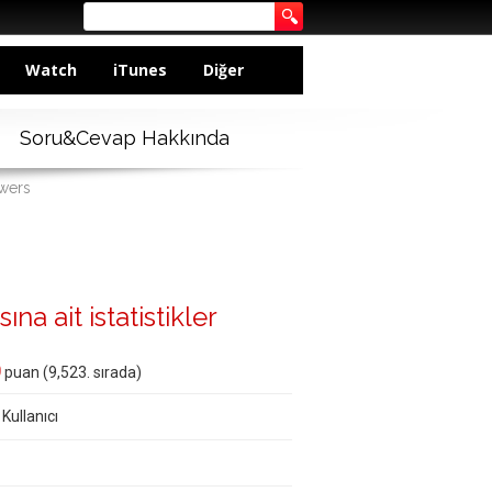
Watch
iTunes
Diğer
Soru&Cevap Hakkında
swers
ına ait istatistikler
0
puan (
9,523
. sırada)
 Kullanıcı