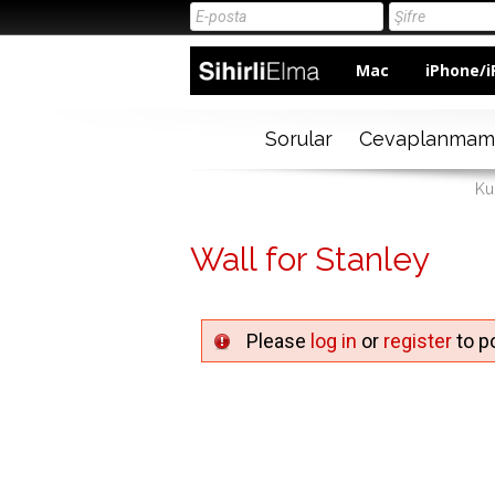
Mac
iPhone/i
Sorular
Cevaplanmam
Kul
Wall for Stanley
Please
log in
or
register
to po