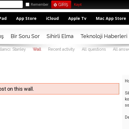
Remember
Kayıt
Pad
App Store
iCloud
Apple Tv
Mac App Store
ış
Bir Soru Sor
Sihirli Elma
Teknoloji Haberleri
lanıcı: Stanley
Wall
Recent activity
All questions
All answ
Ho
st on this wall.
Si
kı
so
De