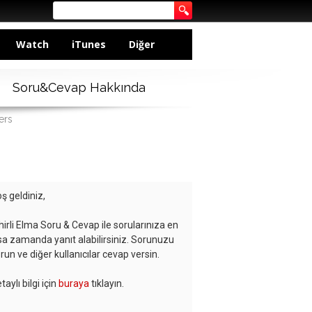
Watch
iTunes
Diğer
Soru&Cevap Hakkında
ers
ş geldiniz,
hirli Elma Soru & Cevap ile sorularınıza en
sa zamanda yanıt alabilirsiniz. Sorunuzu
run ve diğer kullanıcılar cevap versin.
taylı bilgi için
buraya
tıklayın.