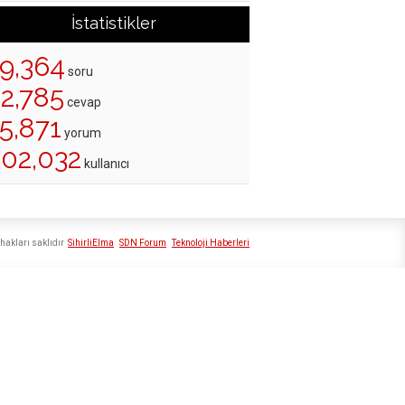
İstatistikler
19,364
soru
22,785
cevap
5,871
yorum
202,032
kullanıcı
hakları saklıdır
SihirliElma
SDN Forum
Teknoloji Haberleri