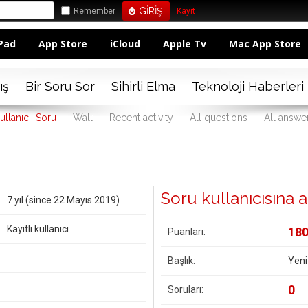
Remember
Kayıt
Pad
App Store
iCloud
Apple Tv
Mac App Store
ış
Bir Soru Sor
Sihirli Elma
Teknoloji Haberleri
ullanıcı: Soru
Wall
Recent activity
All questions
All answe
Soru kullanıcısına ait
7 yıl (since 22 Mayıs 2019)
Kayıtlı kullanıcı
18
Puanları:
Başlık:
Yeni
0
Soruları: