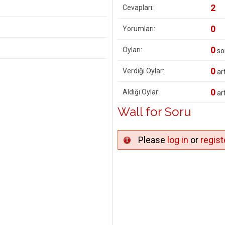
2
Cevapları:
0
Yorumları:
0
Oyları:
so
0
Verdiği Oylar:
art
0
Aldığı Oylar:
art
Wall for Soru
Please
log in
or
regist