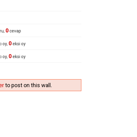
0
ru,
cevap
0
ı oy,
eksi oy
0
ı oy,
eksi oy
er
to post on this wall.