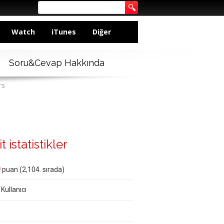
Watch
iTunes
Diğer
Soru&Cevap Hakkında
rs
 istatistikler
0
puan (
2,104
. sırada)
 Kullanıcı