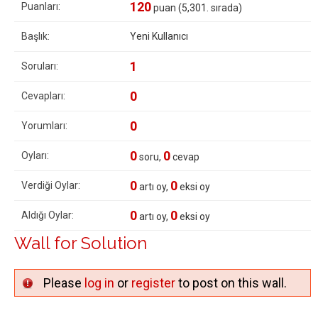
120
Puanları:
puan (
5,301
. sırada)
Başlık:
Yeni Kullanıcı
1
Soruları:
0
Cevapları:
0
Yorumları:
0
0
Oyları:
soru,
cevap
0
0
Verdiği Oylar:
artı oy,
eksi oy
0
0
Aldığı Oylar:
artı oy,
eksi oy
Wall for Solution
Please
log in
or
register
to post on this wall.