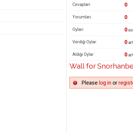
0
Cevapları:
0
Yorumları:
0
Oyları:
so
0
Verdiği Oylar:
art
0
Aldığı Oylar:
art
Wall for Snorhanb
Please
log in
or
regist