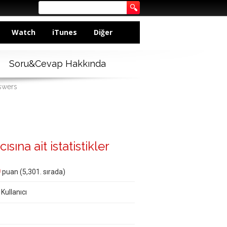
Watch
iTunes
Diğer
Soru&Cevap Hakkında
swers
sına ait istatistikler
0
puan (
5,301
. sırada)
 Kullanıcı