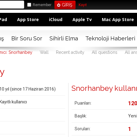
Remember
Kayıt
Pad
App Store
iCloud
Apple Tv
Mac App Store
ış
Bir Soru Sor
Sihirli Elma
Teknoloji Haberleri
nıcı: Snorhanbey
Wall
Recent activity
All questions
All an
ey
Snorhanbey kullanıcı
10 yıl (since 17 Haziran 2016)
Kayıtlı kullanıcı
12
Puanları:
Başlık:
Yeni
1
Soruları: