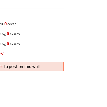
0
ru,
cevap
0
ı oy,
eksi oy
0
ı oy,
eksi oy
ey
er
to post on this wall.