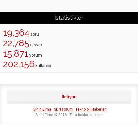
İstatistikler
19,364
soru
22,785
cevap
15,871
yorum
202,156
kullanıcı
İletişim
SihirliElma
SDN Forum
Teknoloji Haberleri
SihirliElma © 2018 - Tüm hakları saklıdır