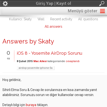
Giriş Yap | Kayıt ol
Menüyü göster
Kullanıcı: Skaty
Wall
Recent activity
All questions
All answers
Answers by Skaty
0
iOS 8 - Yosemite AirDrop Sorunu
oy
8 Şubat 2015
Mac Ailesi
kategorisinde
cevaplandı
airdop-yosemite-iphone-5s
Hoş geldiniz,
Sihirli Elma Soru & Cevap ile sorularınıza en kısa zamanda yanıt
alabilirsiniz. Sorunuzu sorun ve diğer kullanıcılar cevap versin.
Detaylı bilgi için
buraya
tıklayın.