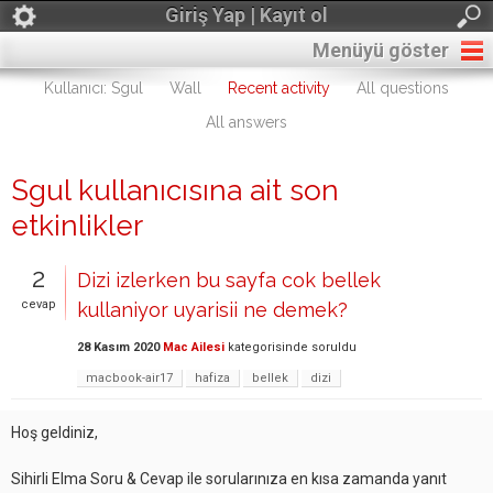
Giriş Yap | Kayıt ol
Menüyü göster
Kullanıcı: Sgul
Wall
Recent activity
All questions
All answers
Sgul kullanıcısına ait son
etkinlikler
2
Dizi izlerken bu sayfa cok bellek
cevap
kullaniyor uyarisii ne demek?
28 Kasım 2020
Mac Ailesi
kategorisinde
soruldu
macbook-air17
hafiza
bellek
dizi
Hoş geldiniz,
Sihirli Elma Soru & Cevap ile sorularınıza en kısa zamanda yanıt