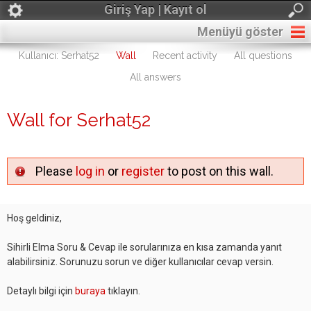
Giriş Yap | Kayıt ol
Menüyü göster
Kullanıcı: Serhat52
Wall
Recent activity
All questions
All answers
Wall for Serhat52
Please
log in
or
register
to post on this wall.
Hoş geldiniz,
Sihirli Elma Soru & Cevap ile sorularınıza en kısa zamanda yanıt
alabilirsiniz. Sorunuzu sorun ve diğer kullanıcılar cevap versin.
Detaylı bilgi için
buraya
tıklayın.