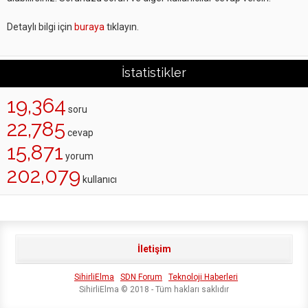
Detaylı bilgi için
buraya
tıklayın.
İstatistikler
19,364
soru
22,785
cevap
15,871
yorum
202,079
kullanıcı
İletişim
SihirliElma
SDN Forum
Teknoloji Haberleri
SihirliElma © 2018 - Tüm hakları saklıdır