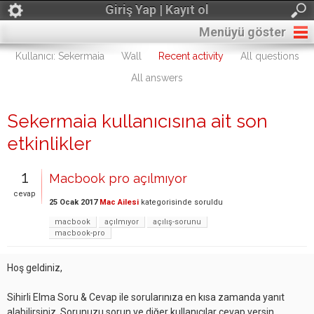
Giriş Yap | Kayıt ol
Menüyü göster
Kullanıcı: Sekermaia
Wall
Recent activity
All questions
All answers
Sekermaia kullanıcısına ait son
etkinlikler
1
Macbook pro açılmıyor
cevap
25 Ocak 2017
Mac Ailesi
kategorisinde
soruldu
macbook
açılmıyor
açılış-sorunu
macbook-pro
Hoş geldiniz,
Sihirli Elma Soru & Cevap ile sorularınıza en kısa zamanda yanıt
alabilirsiniz. Sorunuzu sorun ve diğer kullanıcılar cevap versin.