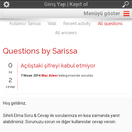
Giriş Yap | Kayıt ol
Menüyü göster
Kullanıcı: Sarissa
Wall
Recent activity
All questions
All answers
Questions by Sarissa
0
Açılıştaki şifreyi kabul etmiyor
oy
7 Nisan 2014
Mac Ailesi
kategorisinde
soruldu
2
cevap
Hoş geldiniz,
Sihirli Elma Soru & Cevap ile sorularınıza en kısa zamanda yanıt
alabilirsiniz. Sorunuzu sorun ve diğer kullanıcılar cevap versin.