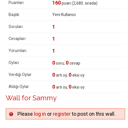
160
Puanları:
puan (
2,680
. sırada)
Başlık:
Yeni Kullanıcı
1
Soruları:
1
Cevapları:
1
Yorumları:
0
0
Oyları:
soru,
cevap
0
0
Verdiği Oylar:
artı oy,
eksi oy
0
0
Aldığı Oylar:
artı oy,
eksi oy
Wall for Sammy
Please
log in
or
register
to post on this wall.