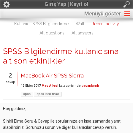
Giriş Yap | Kayıt ol
Menüyü göster
Kullanıcı: SPSS Bilgilendirme
Wall
Recent activity
All questions
All answers
SPSS Bilgilendirme kullanıcısına
ait son etkinlikler
2
MacBook Air SPSS Sierra
cevap
12 Ekim 2017
Mac Ailesi
kategorisinde
cevaplandı
spss
spss-ibm-mac
Hoş geldiniz,
Sihirli Elma Soru & Cevap ile sorularınıza en kısa zamanda yanıt
alabilirsiniz. Sorunuzu sorun ve diğer kullanıcılar cevap versin.