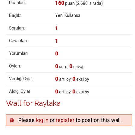
160
Puanları:
puan (
2,680
. sırada)
Başlık:
Yeni Kullanıcı
1
Soruları:
1
Cevapları:
0
Yorumları:
0
0
Oyları:
soru,
cevap
0
0
Verdiği Oylar:
artı oy,
eksi oy
0
0
Aldığı Oylar:
artı oy,
eksi oy
Wall for Raylaka
Please
log in
or
register
to post on this wall.