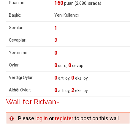
160
Puanları:
puan (
2,680
. sırada)
Başlık:
Yeni Kullanıcı
1
Soruları:
2
Cevapları:
0
Yorumları:
0
0
Oyları:
soru,
cevap
0
0
Verdiği Oylar:
artı oy,
eksi oy
0
2
Aldığı Oylar:
artı oy,
eksi oy
Wall for Rıdvan-
Please
log in
or
register
to post on this wall.