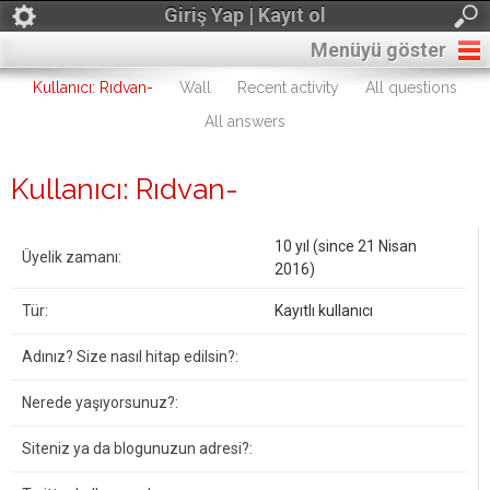
Giriş Yap | Kayıt ol
Menüyü göster
Kullanıcı: Rıdvan-
Wall
Recent activity
All questions
All answers
Kullanıcı: Rıdvan-
10 yıl (since 21 Nisan
Üyelik zamanı:
2016)
Tür:
Kayıtlı kullanıcı
Adınız? Size nasıl hitap edilsin?:
Nerede yaşıyorsunuz?:
Siteniz ya da blogunuzun adresi?: