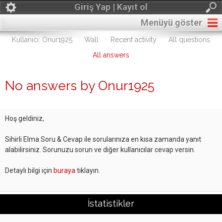
Giriş Yap | Kayıt ol
Menüyü göster
Kullanıcı: Onur1925
Wall
Recent activity
All questions
All answers
No answers by Onur1925
Hoş geldiniz,
Sihirli Elma Soru & Cevap ile sorularınıza en kısa zamanda yanıt
alabilirsiniz. Sorunuzu sorun ve diğer kullanıcılar cevap versin.
Detaylı bilgi için
buraya
tıklayın.
İstatistikler