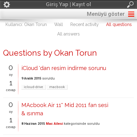
Giriş Yap | Kayıt ol
Menüyü göster
Kullanıcı: Okan Torun
Wall
Recent activity
All questions
All answers
Questions by Okan Torun
0
iCloud 'dan resim indirme sorunu
oy
9 Aralık 2015
soruldu
1
icloud-drive
macbook
cevap
0
MAcbook Air 11'' Mid 2011 fan sesi
oy
& ısınma
1
8 Haziran 2015
Mac Ailesi
kategorisinde
soruldu
cevap