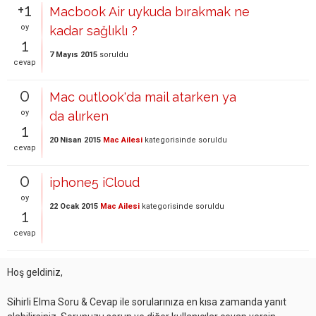
+1
Macbook Air uykuda bırakmak ne
oy
kadar sağlıklı ?
1
7 Mayıs 2015
soruldu
cevap
0
Mac outlook'da mail atarken ya
oy
da alırken
1
20 Nisan 2015
Mac Ailesi
kategorisinde
soruldu
cevap
0
iphone5 iCloud
oy
22 Ocak 2015
Mac Ailesi
kategorisinde
soruldu
1
cevap
Hoş geldiniz,
Sihirli Elma Soru & Cevap ile sorularınıza en kısa zamanda yanıt