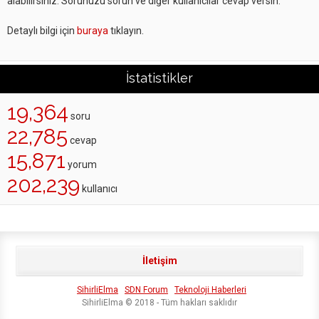
alabilirsiniz. Sorunuzu sorun ve diğer kullanıcılar cevap versin.
Detaylı bilgi için
buraya
tıklayın.
İstatistikler
19,364
soru
22,785
cevap
15,871
yorum
202,239
kullanıcı
İletişim
SihirliElma
SDN Forum
Teknoloji Haberleri
SihirliElma © 2018 - Tüm hakları saklıdır