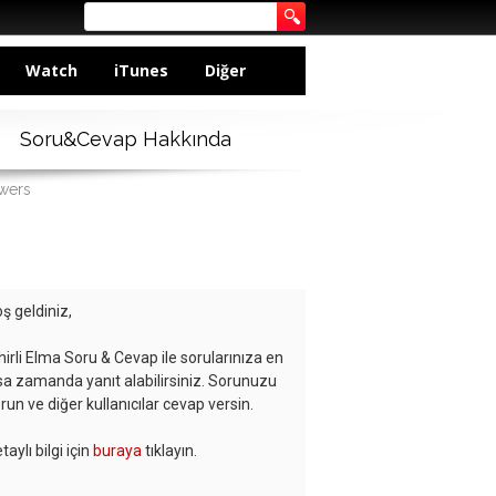
Watch
iTunes
Diğer
Soru&Cevap Hakkında
swers
ş geldiniz,
hirli Elma Soru & Cevap ile sorularınıza en
sa zamanda yanıt alabilirsiniz. Sorunuzu
run ve diğer kullanıcılar cevap versin.
taylı bilgi için
buraya
tıklayın.