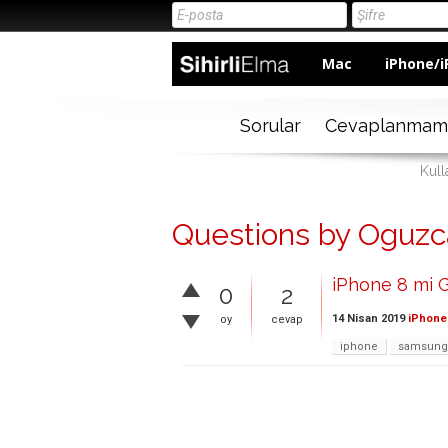
Mac
iPhone/i
Sorular
Cevaplanmam
Kull
Questions by Oguz
iPhone 8 mi 
0
2
14 Nisan 2019
iPhone 
oy
cevap
iphone
samsung