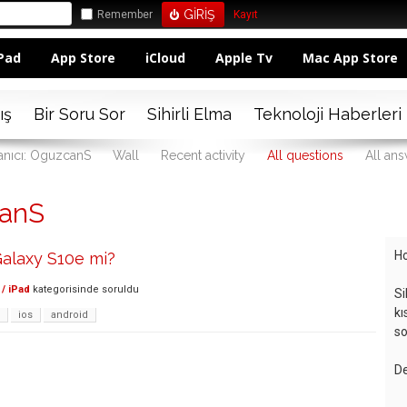
Remember
Kayıt
Pad
App Store
iCloud
Apple Tv
Mac App Store
ış
Bir Soru Sor
Sihirli Elma
Teknoloji Haberleri
anıcı: OguzcanS
Wall
Recent activity
All questions
All an
canS
Ho
Galaxy S10e mi?
/ iPad
kategorisinde
soruldu
Si
kı
ios
android
so
De