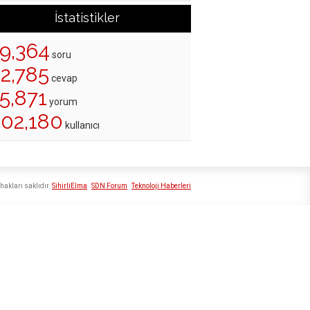
İstatistikler
19,364
soru
22,785
cevap
5,871
yorum
202,180
kullanıcı
hakları saklıdır
SihirliElma
SDN Forum
Teknoloji Haberleri