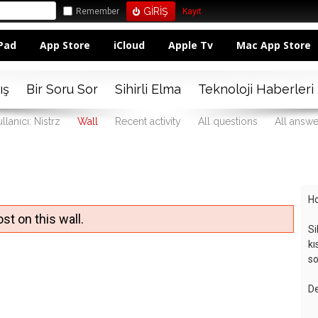
Remember
Kayıt
Pad
App Store
iCloud
Apple Tv
Mac App Store
ış
Bir Soru Sor
Sihirli Elma
Teknoloji Haberleri
llanıcı: Nistrz
Wall
Recent activity
All questions
All answe
Ho
st on this wall.
Si
kı
so
De