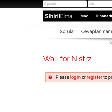
Mac
iPhone/i
Sorular
Cevaplanmam
Ku
Wall for Nistrz
Please
log in
or
register
to po