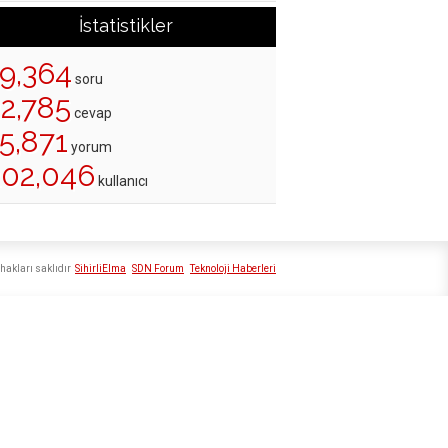
İstatistikler
19,364
soru
22,785
cevap
5,871
yorum
202,046
kullanıcı
hakları saklıdır
SihirliElma
SDN Forum
Teknoloji Haberleri