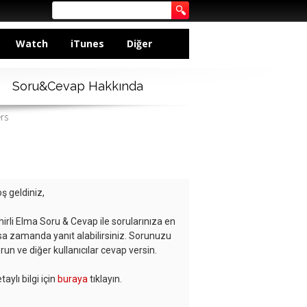
Watch
iTunes
Diğer
Soru&Cevap Hakkında
rs
ş geldiniz,
hirli Elma Soru & Cevap ile sorularınıza en
sa zamanda yanıt alabilirsiniz. Sorunuzu
run ve diğer kullanıcılar cevap versin.
taylı bilgi için
buraya
tıklayın.