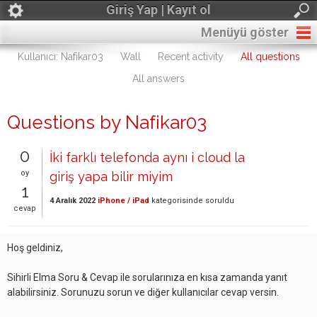
Giriş Yap | Kayıt ol
Menüyü göster
Kullanıcı: Nafikar03
Wall
Recent activity
All questions
All answers
Questions by Nafikar03
0
İki farklı telefonda aynı i cloud la
oy
giriş yapa bilir miyim
1
4 Aralık 2022
iPhone / iPad
kategorisinde
soruldu
cevap
Hoş geldiniz,
Sihirli Elma Soru & Cevap ile sorularınıza en kısa zamanda yanıt
alabilirsiniz. Sorunuzu sorun ve diğer kullanıcılar cevap versin.