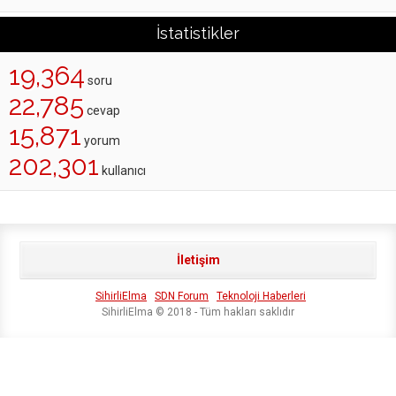
İstatistikler
19,364
soru
22,785
cevap
15,871
yorum
202,301
kullanıcı
İletişim
SihirliElma
SDN Forum
Teknoloji Haberleri
SihirliElma © 2018 - Tüm hakları saklıdır