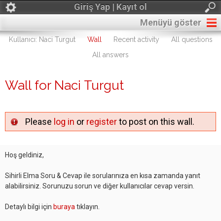
Giriş Yap | Kayıt ol
Menüyü göster
Kullanıcı: Naci Turgut
Wall
Recent activity
All questions
All answers
Wall for Naci Turgut
Please
log in
or
register
to post on this wall.
Hoş geldiniz,
Sihirli Elma Soru & Cevap ile sorularınıza en kısa zamanda yanıt
alabilirsiniz. Sorunuzu sorun ve diğer kullanıcılar cevap versin.
Detaylı bilgi için
buraya
tıklayın.