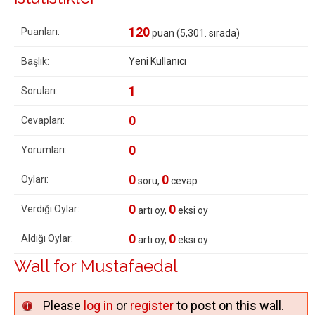
120
Puanları:
puan (
5,301
. sırada)
Başlık:
Yeni Kullanıcı
1
Soruları:
0
Cevapları:
0
Yorumları:
0
0
Oyları:
soru,
cevap
0
0
Verdiği Oylar:
artı oy,
eksi oy
0
0
Aldığı Oylar:
artı oy,
eksi oy
Wall for Mustafaedal
Please
log in
or
register
to post on this wall.