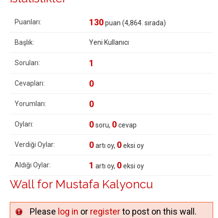
130
Puanları:
puan (
4,864
. sırada)
Başlık:
Yeni Kullanıcı
1
Soruları:
0
Cevapları:
0
Yorumları:
0
0
Oyları:
soru,
cevap
0
0
Verdiği Oylar:
artı oy,
eksi oy
1
0
Aldığı Oylar:
artı oy,
eksi oy
Wall for Mustafa Kalyoncu
Please
log in
or
register
to post on this wall.