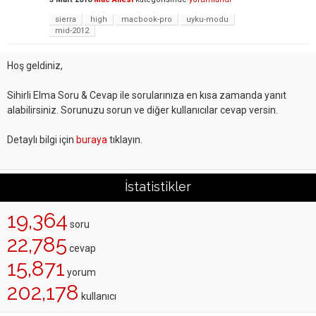
sierra
high
macbook-pro
uyku-modu
mid-2012
Hoş geldiniz,
Sihirli Elma Soru & Cevap ile sorularınıza en kısa zamanda yanıt
alabilirsiniz. Sorunuzu sorun ve diğer kullanıcılar cevap versin.
Detaylı bilgi için
buraya
tıklayın.
İstatistikler
19,364
soru
22,785
cevap
15,871
yorum
202,178
kullanıcı