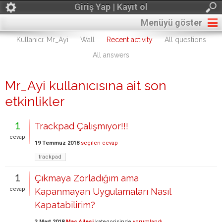
Giriş Yap | Kayıt ol
Menüyü göster
Kullanıcı: Mr_Ayi
Wall
Recent activity
All questions
All answers
Mr_Ayi kullanıcısına ait son
etkinlikler
1
Trackpad Çalışmıyor!!!
cevap
19 Temmuz 2018
seçilen cevap
trackpad
1
Çıkmaya Zorladığım ama
cevap
Kapanmayan Uygulamaları Nasıl
Kapatabilirim?
3 Mart 2018
Mac Ailesi
kategorisinde
yorumlandı