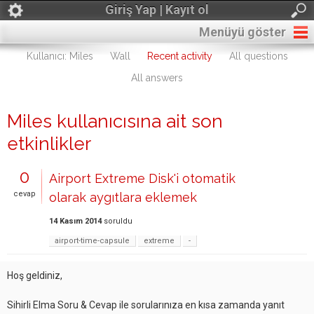
Giriş Yap | Kayıt ol
Menüyü göster
Kullanıcı: Miles
Wall
Recent activity
All questions
All answers
Miles kullanıcısına ait son
etkinlikler
0
Airport Extreme Disk'i otomatik
cevap
olarak aygıtlara eklemek
14 Kasım 2014
soruldu
airport-time-capsule
extreme
-
Hoş geldiniz,
Sihirli Elma Soru & Cevap ile sorularınıza en kısa zamanda yanıt