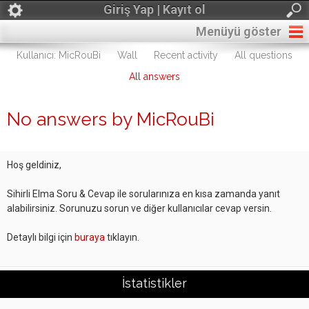
Giriş Yap | Kayıt ol
Menüyü göster
Kullanıcı: MicRouBi
Wall
Recent activity
All questions
All answers
No answers by MicRouBi
Hoş geldiniz,
Sihirli Elma Soru & Cevap ile sorularınıza en kısa zamanda yanıt
alabilirsiniz. Sorunuzu sorun ve diğer kullanıcılar cevap versin.
Detaylı bilgi için
buraya
tıklayın.
İstatistikler