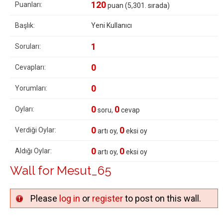
120
Puanları:
puan (
5,301
. sırada)
Başlık:
Yeni Kullanıcı
1
Soruları:
0
Cevapları:
0
Yorumları:
0
0
Oyları:
soru,
cevap
0
0
Verdiği Oylar:
artı oy,
eksi oy
0
0
Aldığı Oylar:
artı oy,
eksi oy
Wall for Mesut_65
Please
log in
or
register
to post on this wall.