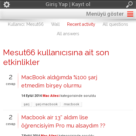
Giriş Yap | Kayıt ol
Menüyü göster
Kullanıcı: Mesut66
Wall
Recent activity
All questions
All answers
Mesut66 kullanıcısına ait son
etkinlikler
2
MacBook aldığımda %100 şarj
cevap
etmedim birşey olurmu
14 Eylül 2014
Mac Ailesi
kategorisinde
soruldu
şarj
şarj-macbook
macbook
2
Macbook air 13'' aldım lise
cevap
öğrencisiyim Pro mu alsaydım ??
7 Eylül 2014
Mac Ailesi
kategorisinde
soruldu