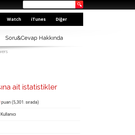
Watch
iTunes
Diğer
Soru&Cevap Hakkında
wers
a ait istatistikler
0
puan (
5,301
. sırada)
 Kullanıcı