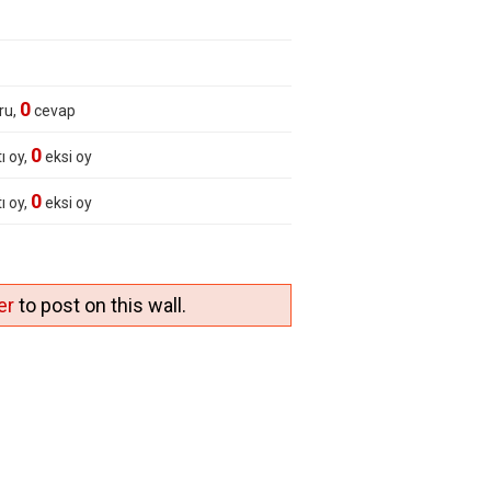
0
ru,
cevap
0
ı oy,
eksi oy
0
ı oy,
eksi oy
er
to post on this wall.