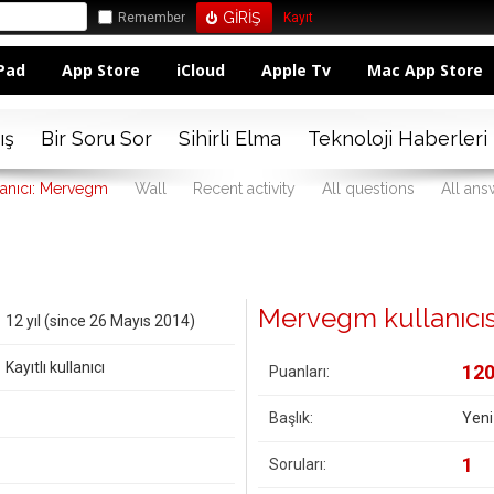
Remember
Kayıt
Pad
App Store
iCloud
Apple Tv
Mac App Store
ış
Bir Soru Sor
Sihirli Elma
Teknoloji Haberleri
lanıcı: Mervegm
Wall
Recent activity
All questions
All ans
Mervegm kullanıcısın
12 yıl (since 26 Mayıs 2014)
Kayıtlı kullanıcı
12
Puanları:
Başlık:
Yeni
1
Soruları: