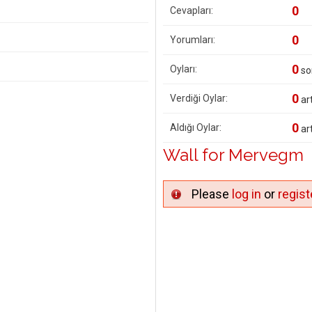
0
Cevapları:
0
Yorumları:
0
Oyları:
so
0
Verdiği Oylar:
art
0
Aldığı Oylar:
art
Wall for Mervegm
Please
log in
or
regist