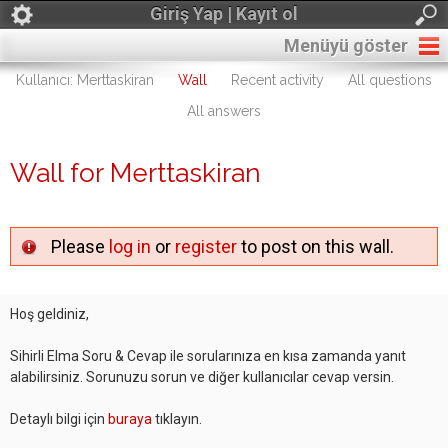
Giriş Yap | Kayıt ol
Menüyü göster
Kullanıcı: Merttaskiran
Wall
Recent activity
All questions
All answers
Wall for Merttaskiran
Please
log in
or
register
to post on this wall.
Hoş geldiniz,
Sihirli Elma Soru & Cevap ile sorularınıza en kısa zamanda yanıt
alabilirsiniz. Sorunuzu sorun ve diğer kullanıcılar cevap versin.
Detaylı bilgi için
buraya
tıklayın.