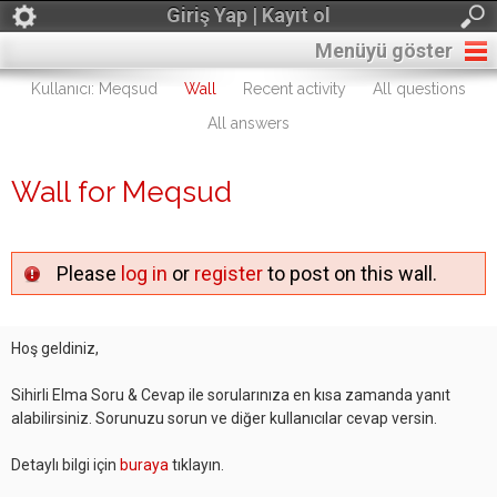
Giriş Yap | Kayıt ol
Menüyü göster
Kullanıcı: Meqsud
Wall
Recent activity
All questions
All answers
Wall for Meqsud
Please
log in
or
register
to post on this wall.
Hoş geldiniz,
Sihirli Elma Soru & Cevap ile sorularınıza en kısa zamanda yanıt
alabilirsiniz. Sorunuzu sorun ve diğer kullanıcılar cevap versin.
Detaylı bilgi için
buraya
tıklayın.