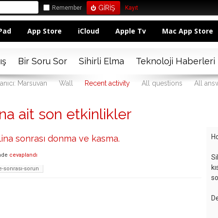
Remember
Kayıt
Pad
App Store
iCloud
Apple Tv
Mac App Store
ış
Bir Soru Sor
Sihirli Elma
Teknoloji Haberleri
lanıcı: Marsuvan
Wall
Recent activity
All questions
All ans
a ait son etkinlikler
Ho
ina sonrası donma ve kasma.
nde
cevaplandı
Si
kı
-sonrası-sorun
so
De