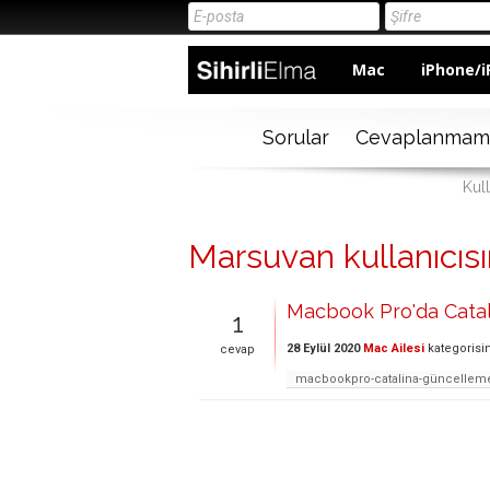
Mac
iPhone/i
Sorular
Cevaplanmam
Kul
Marsuvan kullanıcısın
Macbook Pro'da Catal
1
28 Eylül 2020
Mac Ailesi
kategorisi
cevap
macbookpro-catalina-güncelleme