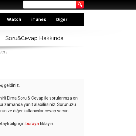
Watch
iTunes
Diğer
Soru&Cevap Hakkında
wers
ş geldiniz,
hirli Elma Soru & Cevap ile sorularınıza en
sa zamanda yanıt alabilirsiniz. Sorunuzu
run ve diğer kullanıcılar cevap versin.
taylı bilgi için
buraya
tıklayın.