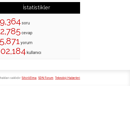
İstatistikler
19,364
soru
22,785
cevap
5,871
yorum
202,184
kullanıcı
hakları saklıdır
SihirliElma
SDN Forum
Teknoloji Haberleri