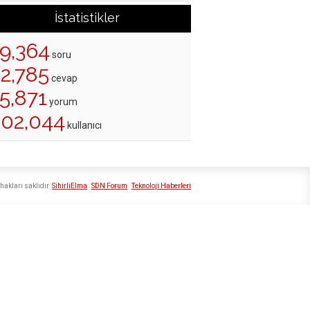
İstatistikler
19,364
soru
22,785
cevap
5,871
yorum
202,044
kullanıcı
hakları saklıdır
SihirliElma
SDN Forum
Teknoloji Haberleri