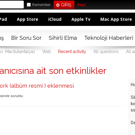
Remember
Kayıt
Pad
App Store
iCloud
Apple Tv
Mac App Store
ış
Bir Soru Sor
Sihirli Elma
Teknoloji Haberleri
ıcı: Mardukantalya1
Wall
Recent activity
All questions
All 
ıcısına ait son etkinlikler
Ho
ork (albüm resmi ) eklenmesi
isinde
soruldu
Si
kı
so
De