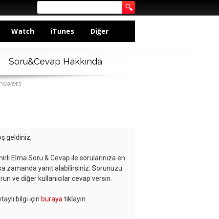
Watch
iTunes
Diğer
Soru&Cevap Hakkında
answers
ş geldiniz,
hirli Elma Soru & Cevap ile sorularınıza en
sa zamanda yanıt alabilirsiniz. Sorunuzu
run ve diğer kullanıcılar cevap versin.
taylı bilgi için
buraya
tıklayın.