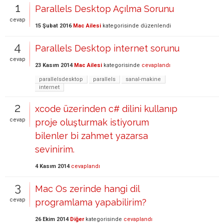
1
Parallels Desktop Açılma Sorunu
cevap
15 Şubat 2016
Mac Ailesi
kategorisinde
düzenlendi
4
Parallels Desktop internet sorunu
cevap
23 Kasım 2014
Mac Ailesi
kategorisinde
cevaplandı
parallelsdesktop
parallels
sanal-makine
internet
2
xcode üzerinden c# dilini kullanıp
cevap
proje oluşturmak istiyorum
bilenler bi zahmet yazarsa
sevinirim.
4 Kasım 2014
cevaplandı
3
Mac Os zerinde hangi dil
cevap
programlama yapabilirim?
26 Ekim 2014
Diğer
kategorisinde
cevaplandı