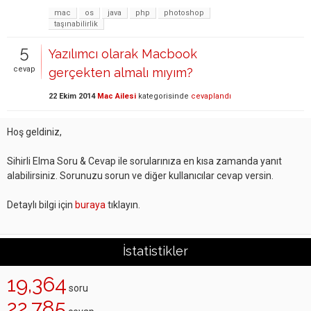
mac
os
java
php
photoshop
taşınabilirlik
5
Yazılımcı olarak Macbook
cevap
gerçekten almalı mıyım?
22 Ekim 2014
Mac Ailesi
kategorisinde
cevaplandı
Hoş geldiniz,
Sihirli Elma Soru & Cevap ile sorularınıza en kısa zamanda yanıt
alabilirsiniz. Sorunuzu sorun ve diğer kullanıcılar cevap versin.
Detaylı bilgi için
buraya
tıklayın.
İstatistikler
19,364
soru
22,785