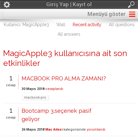
Giriş Yap | Kayıt ol
Menüyü göster
Kullanıcı: MagicApple3
Wall
Recent activity
All questions
All answers
MagicApple3 kullanıcısına ait son
etkinlikler
1
MACBOOK PRO ALMA ZAMANI?
cevap
30 Mayıs 2018
cevaplandı
macbook-pro
1
Bootcamp 3.seçenek pasif
cevap
geliyor
26 Mayıs 2018
Mac Ailesi
kategorisinde
yorumlandı