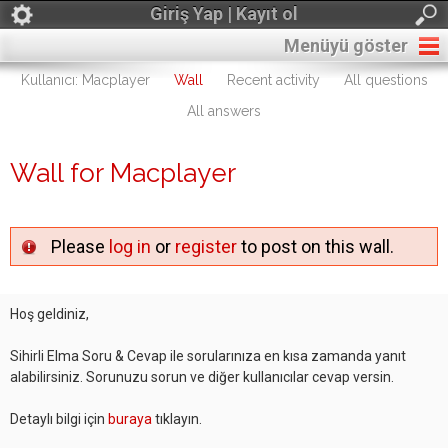
Giriş Yap | Kayıt ol
Menüyü göster
Kullanıcı: Macplayer
Wall
Recent activity
All questions
All answers
Wall for Macplayer
Please
log in
or
register
to post on this wall.
Hoş geldiniz,
Sihirli Elma Soru & Cevap ile sorularınıza en kısa zamanda yanıt
alabilirsiniz. Sorunuzu sorun ve diğer kullanıcılar cevap versin.
Detaylı bilgi için
buraya
tıklayın.