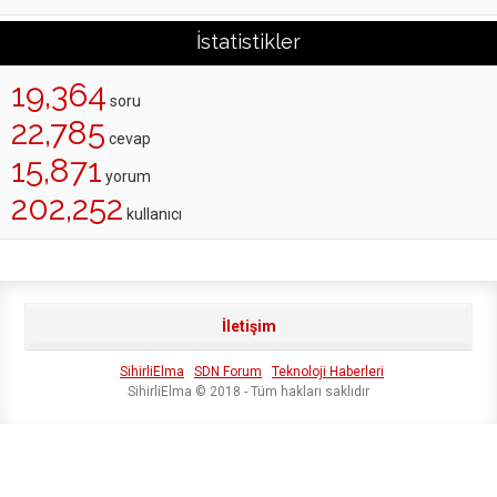
İstatistikler
19,364
soru
22,785
cevap
15,871
yorum
202,252
kullanıcı
İletişim
SihirliElma
SDN Forum
Teknoloji Haberleri
SihirliElma © 2018 - Tüm hakları saklıdır