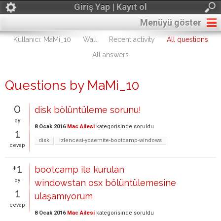
Giriş Yap | Kayıt ol
Menüyü göster
Kullanıcı: MaMi_10
Wall
Recent activity
All questions
All answers
Questions by MaMi_10
0
disk bölüntüleme sorunu!
oy
8 Ocak 2016
Mac Ailesi
kategorisinde
soruldu
1
disk
izlencesi-yosemite-bootcamp-windows
cevap
+1
bootcamp ile kurulan
oy
windowstan osx bölüntülemesine
1
ulaşamıyorum
cevap
8 Ocak 2016
Mac Ailesi
kategorisinde
soruldu