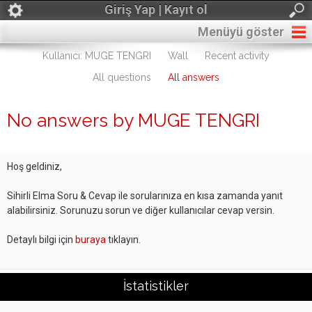
Giriş Yap | Kayıt ol
Menüyü göster
Kullanıcı: MUGE TENGRI
Wall
Recent activity
All questions
All answers
No answers by MUGE TENGRI
Hoş geldiniz,
Sihirli Elma Soru & Cevap ile sorularınıza en kısa zamanda yanıt
alabilirsiniz. Sorunuzu sorun ve diğer kullanıcılar cevap versin.
Detaylı bilgi için
buraya
tıklayın.
İstatistikler