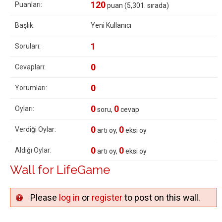
120
Puanları:
puan (
5,301
. sırada)
Başlık:
Yeni Kullanıcı
1
Soruları:
0
Cevapları:
0
Yorumları:
0
0
Oyları:
soru,
cevap
0
0
Verdiği Oylar:
artı oy,
eksi oy
0
0
Aldığı Oylar:
artı oy,
eksi oy
Wall for LifeGame
Please
log in
or
register
to post on this wall.