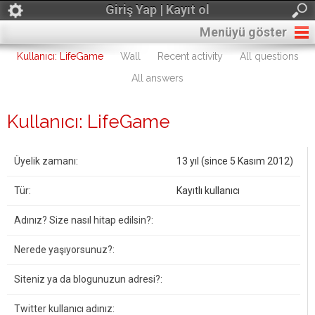
Giriş Yap | Kayıt ol
Menüyü göster
Kullanıcı: LifeGame
Wall
Recent activity
All questions
All answers
Kullanıcı: LifeGame
Üyelik zamanı:
13 yıl (since 5 Kasım 2012)
Tür:
Kayıtlı kullanıcı
Adınız? Size nasıl hitap edilsin?:
Nerede yaşıyorsunuz?:
Siteniz ya da blogunuzun adresi?:
Twitter kullanıcı adınız: