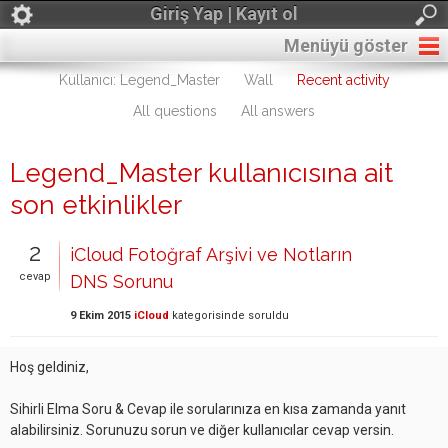
Giriş Yap | Kayıt ol
Menüyü göster
Kullanıcı: Legend_Master
Wall
Recent activity
All questions
All answers
Legend_Master kullanıcısına ait
son etkinlikler
2
iCloud Fotoğraf Arşivi ve Notların
cevap
DNS Sorunu
9 Ekim 2015
iCloud
kategorisinde
soruldu
Hoş geldiniz,
Sihirli Elma Soru & Cevap ile sorularınıza en kısa zamanda yanıt
alabilirsiniz. Sorunuzu sorun ve diğer kullanıcılar cevap versin.