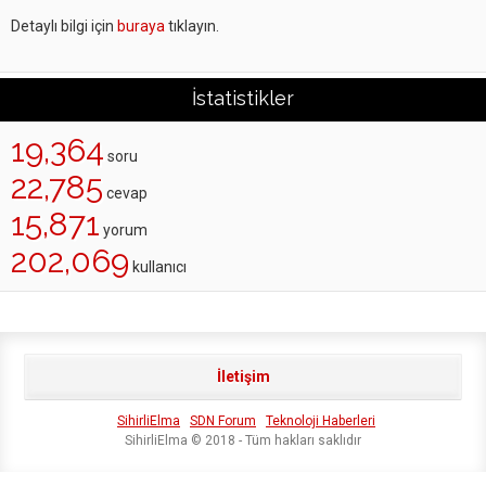
Detaylı bilgi için
buraya
tıklayın.
İstatistikler
19,364
soru
22,785
cevap
15,871
yorum
202,069
kullanıcı
İletişim
SihirliElma
SDN Forum
Teknoloji Haberleri
SihirliElma © 2018 - Tüm hakları saklıdır