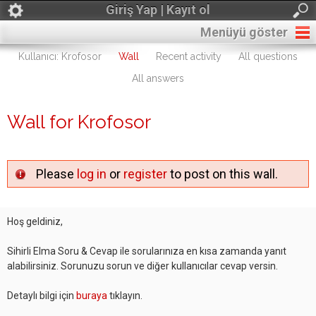
Giriş Yap | Kayıt ol
Menüyü göster
Kullanıcı: Krofosor
Wall
Recent activity
All questions
All answers
Wall for Krofosor
Please
log in
or
register
to post on this wall.
Hoş geldiniz,
Sihirli Elma Soru & Cevap ile sorularınıza en kısa zamanda yanıt
alabilirsiniz. Sorunuzu sorun ve diğer kullanıcılar cevap versin.
Detaylı bilgi için
buraya
tıklayın.