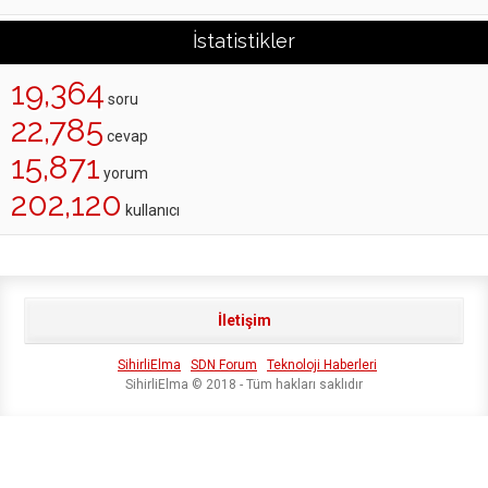
İstatistikler
19,364
soru
22,785
cevap
15,871
yorum
202,120
kullanıcı
İletişim
SihirliElma
SDN Forum
Teknoloji Haberleri
SihirliElma © 2018 - Tüm hakları saklıdır