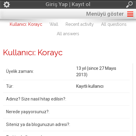
Giriş Yap | Kayıt ol
Menüyü göster
Kullanıcı: Korayc
Wall
Recent activity
All questions
All answers
Kullanıcı: Korayc
13 yıl (since 27 Mayıs
Üyelik zamanı:
2013)
Tür:
Kayıtlı kullanıcı
Adınız? Size nasıl hitap edilsin?:
Nerede yaşıyorsunuz?:
Siteniz ya da blogunuzun adresi?: