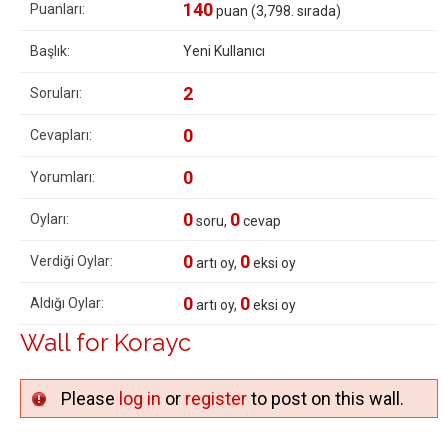
140
Puanları:
puan (
3,798
. sırada)
Başlık:
Yeni Kullanıcı
2
Soruları:
0
Cevapları:
0
Yorumları:
0
0
Oyları:
soru,
cevap
0
0
Verdiği Oylar:
artı oy,
eksi oy
0
0
Aldığı Oylar:
artı oy,
eksi oy
Wall for Korayc
Please
log in
or
register
to post on this wall.