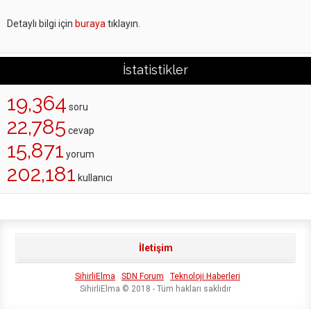
Detaylı bilgi için
buraya
tıklayın.
İstatistikler
19,364
soru
22,785
cevap
15,871
yorum
202,181
kullanıcı
İletişim
SihirliElma
SDN Forum
Teknoloji Haberleri
SihirliElma © 2018 - Tüm hakları saklıdır