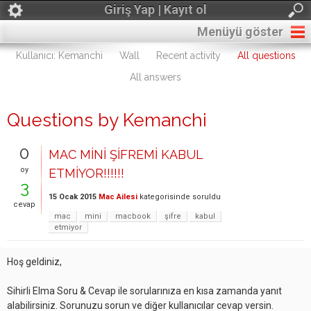
Giriş Yap | Kayıt ol
Menüyü göster
Kullanıcı: Kemanchi
Wall
Recent activity
All questions
All answers
Questions by Kemanchi
0
MAC MİNİ ŞİFREMİ KABUL
oy
ETMİYOR!!!!!!
3
15 Ocak 2015
Mac Ailesi
kategorisinde
soruldu
cevap
mac
mini
macbook
şifre
kabul
etmiyor
Hoş geldiniz,
Sihirli Elma Soru & Cevap ile sorularınıza en kısa zamanda yanıt
alabilirsiniz. Sorunuzu sorun ve diğer kullanıcılar cevap versin.