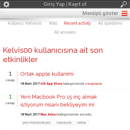
Giriş Yap | Kayıt ol
Menüyü göster
Kullanıcı: Kelvis00
Wall
Recent activity
All questions
All answers
Kelvis00 kullanıcısına ait son
etkinlikler
1
Ortak apple kullanimi
cevap
18 Mart 2017
iOS App Store
kategorisinde
cevaplandı
1
Yeni Macbook Pro 15 inç almak
cevap
istiyorum nisanı bekliyeyim mi
18 Mart 2017
Mac Ailesi
kategorisinde
soruldu
yeni-macbook-pro
macbook
retina