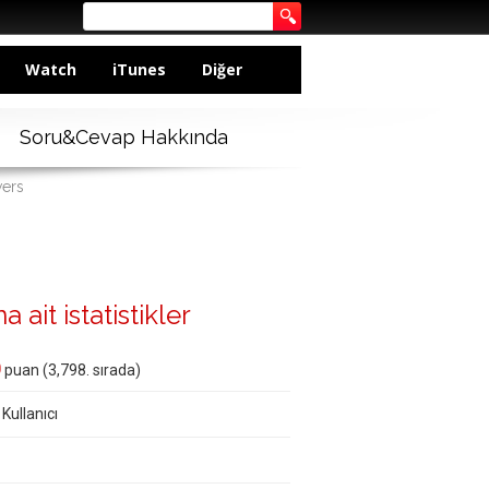
Watch
iTunes
Diğer
Soru&Cevap Hakkında
wers
 ait istatistikler
0
puan (
3,798
. sırada)
 Kullanıcı