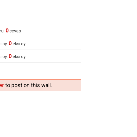
0
ru,
cevap
0
ı oy,
eksi oy
0
ı oy,
eksi oy
er
to post on this wall.