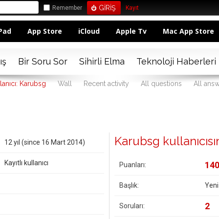
Remember
Kayıt
Pad
App Store
iCloud
Apple Tv
Mac App Store
ış
Bir Soru Sor
Sihirli Elma
Teknoloji Haberleri
lanıcı: Karubsg
Wall
Recent activity
All questions
All ans
Karubsg kullanıcısına
12 yıl (since 16 Mart 2014)
Kayıtlı kullanıcı
14
Puanları:
Başlık:
Yeni
2
Soruları: