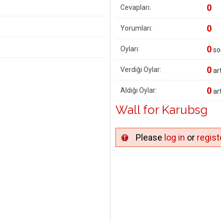
0
Cevapları:
0
Yorumları:
0
Oyları:
so
0
Verdiği Oylar:
art
0
Aldığı Oylar:
art
Wall for Karubsg
Please
log in
or
regist