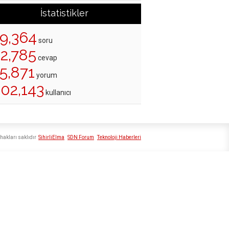
İstatistikler
19,364
soru
22,785
cevap
5,871
yorum
202,143
kullanıcı
hakları saklıdır
SihirliElma
SDN Forum
Teknoloji Haberleri