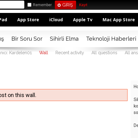
Remember
Kayıt
Pad
App Store
iCloud
Apple Tv
Mac App Store
ış
Bir Soru Sor
Sihirli Elma
Teknoloji Haberleri
anıcı: Kardelen01
Wall
Recent activity
All questions
All an
Ho
st on this wall.
Si
kı
so
De