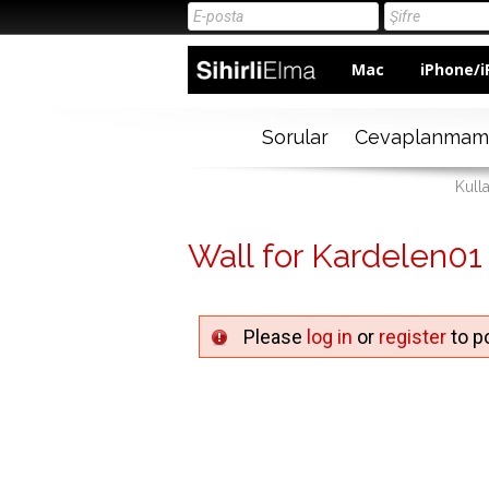
Mac
iPhone/i
Sorular
Cevaplanmam
Kull
Wall for Kardelen01
Please
log in
or
register
to po