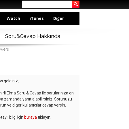
Watch
iTunes
Diğer
Soru&Cevap Hakkında
swers
ş geldiniz,
hirli Elma Soru & Cevap ile sorularınıza en
sa zamanda yanıt alabilirsiniz. Sorunuzu
run ve diğer kullanıcılar cevap versin.
taylı bilgi için
buraya
tıklayın.