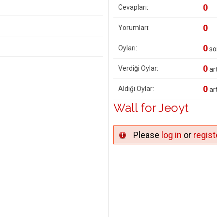
0
Cevapları:
0
Yorumları:
0
Oyları:
so
0
Verdiği Oylar:
art
0
Aldığı Oylar:
art
Wall for Jeoyt
Please
log in
or
regist