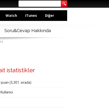
Watch
iTunes
Diğer
Soru&Cevap Hakkında
rs
t istatistikler
0
puan (
5,301
. sırada)
 Kullanıcı