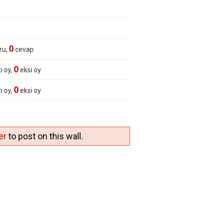
0
ru,
cevap
0
ı oy,
eksi oy
0
ı oy,
eksi oy
er
to post on this wall.