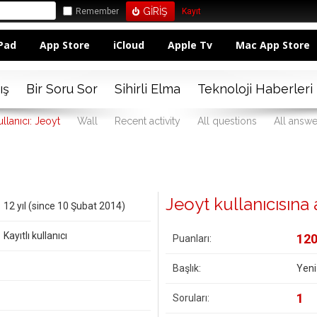
Remember
Kayıt
Pad
App Store
iCloud
Apple Tv
Mac App Store
ış
Bir Soru Sor
Sihirli Elma
Teknoloji Haberleri
llanıcı: Jeoyt
Wall
Recent activity
All questions
All answe
Jeoyt kullanıcısına ai
12 yıl (since 10 Şubat 2014)
Kayıtlı kullanıcı
12
Puanları:
Başlık:
Yeni
1
Soruları: