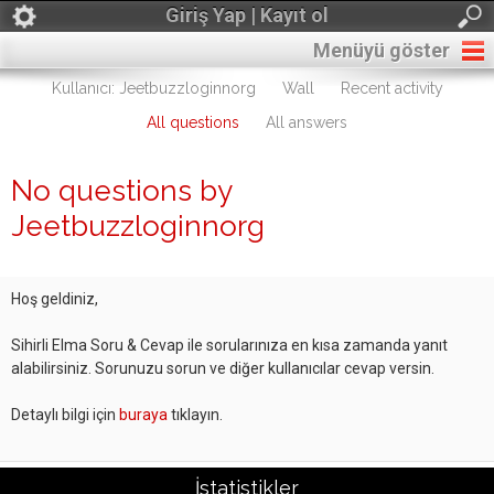
Giriş Yap | Kayıt ol
Menüyü göster
Kullanıcı: Jeetbuzzloginnorg
Wall
Recent activity
All questions
All answers
No questions by
Jeetbuzzloginnorg
Hoş geldiniz,
Sihirli Elma Soru & Cevap ile sorularınıza en kısa zamanda yanıt
alabilirsiniz. Sorunuzu sorun ve diğer kullanıcılar cevap versin.
Detaylı bilgi için
buraya
tıklayın.
İstatistikler